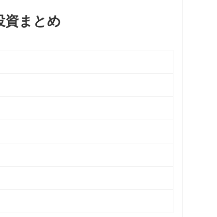
・投資まとめ
。