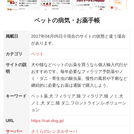
ペットの病気・お薬手帳
掲載日
2017年04月05日
※現在のサイトの状態と違う場合
があります。
カテゴリ
ペット
サイトの説
犬や猫などペットのお薬を買うなら個人輸入代行が
明
おすすめです。毎年必要なフィラリア予防薬やノ
ミ・ダニ・寄生虫の駆虫薬、慢性の風邪や下痢など
継続的に必要なお薬は通販で購入しよう。
キーワード
ペット薬,犬 フィラリア,猫 フィラリア,猫 ノミ,犬
ノミ,犬 ダニ,猫 ダニ,フロントライン,レボリューシ
ョン
URL
https://cat-dog.jp/
サーバー
さくらのレンタルサーバ