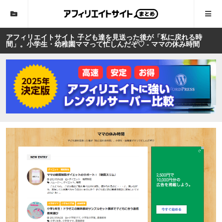
アフィリエイトサイト 子ども達を見送った後が「私に戻れる時
間」。小学生・幼稚園ママって忙しんだぞ♡ - ママの休み時間