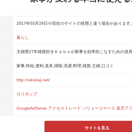
2017年03月29日
※現在のサイトの状態と違う場合があります
暮らし
主婦歴27年雑貨好きＫａｂｏが家事を効率的こなすための道
家事,時短,便利,道具,掃除,洗濯,料理,雑貨,主婦,口コミ
http://rakukaji.net/
ロリポップ
GoogleAdSense
アクセストレード
バリューコマース
楽天ア
サイトを見る