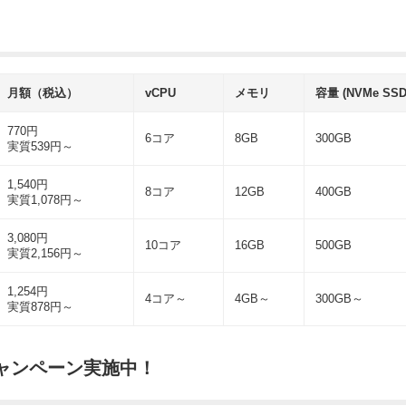
月額（税込）
vCPU
メモリ
容量 (NVMe SSD
770円
6コア
8GB
300GB
実質539円～
1,540円
8コア
12GB
400GB
実質1,078円～
3,080円
10コア
16GB
500GB
実質2,156円～
1,254円
4コア～
4GB～
300GB～
実質878円～
ャンペーン実施中！