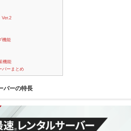
er.2
プ機能
策機能
ーバーまとめ
ーバーの特長